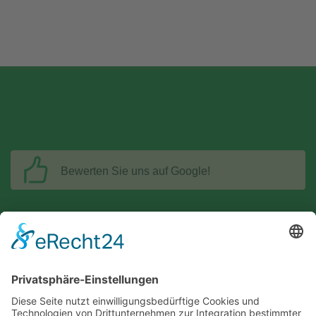
Bewerten Sie uns auf Google!
Golf-Club An der Pinnau e.V.
Pinneberger Str. 81a
25451 Quickborn-Renzel
Telefon: 04106-81800
info@pinnau.de